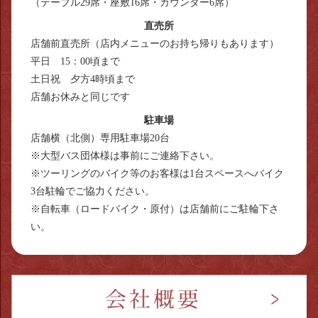
（テーブル29席・座敷16席・カウンター6席）
直売所
店舗前直売所（店内メニューのお持ち帰りもあります）
平日 15：00頃まで
土日祝 夕方4時頃まで
店舗お休みと同じです
駐車場
店舗横（北側）専用駐車場20台
※大型バス団体様は事前にご連絡下さい。
※ツーリングのバイク等のお客様は1台スペースへバイク
3台駐輪でご協力ください。
※自転車（ロードバイク・原付）は店舗前にご駐輪下さ
い。