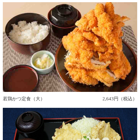
若鶏かつ定食（大）
2,643円（税込）