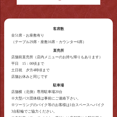
客席数
全51席・お座敷有り
（テーブル29席・座敷16席・カウンター6席）
直売所
店舗前直売所（店内メニューのお持ち帰りもあります）
平日 15：00頃まで
土日祝 夕方4時頃まで
店舗お休みと同じです
駐車場
店舗横（北側）専用駐車場20台
※大型バス団体様は事前にご連絡下さい。
※ツーリングのバイク等のお客様は1台スペースへバイク
3台駐輪でご協力ください。